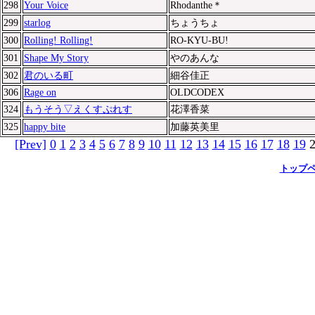
298
Your Voice
Rhodanthe＊
299
starlog
ちょうちょ
300
Rolling! Rolling!
RO-KYU-BU!
301
Shape My Story
やのあんな
302
君のいる町
細谷佳正
306
Rage on
OLDCODEX
324
もうそう▽えくすぷれす
花澤香菜
325
happy bite
加藤英美里
[Prev]
0
1
2
3
4
5
6
7
8
9
10
11
12
13
14
15
16
17
18
19
トップ