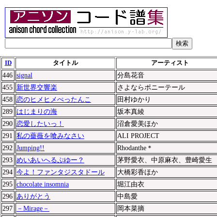
検索
ID
タイトル
アーティスト
446
signal
分島花音
455
新世界交響楽
さよならポニーテール
458
恋のヒメヒメぺったんこ
田村ゆかり
289
はじまりの海
坂本真綾
290
恋愛したいっ！
沼倉愛美ほか
291
私の薔薇を喰みなさい
ALI PROJECT
292
Jumping!!
Rhodanthe＊
293
めいあいへるぷゆー？
茅野愛衣、中原麻衣、豊崎愛生
294
今よ！ファンタジスタドール
大橋彩香ほか
295
chocolate insomnia
堀江由衣
296
ありがとう
中島愛
297
－Mirage－
岡本菜摘