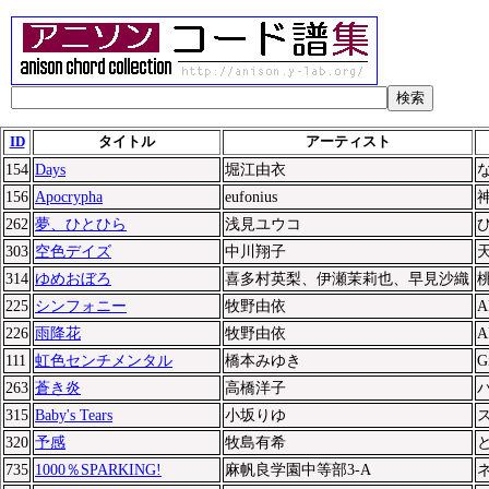
検索
ID
タイトル
アーティスト
154
Days
堀江由衣
156
Apocrypha
eufonius
262
夢、ひとひら
浅見ユウコ
303
空色デイズ
中川翔子
314
ゆめおぼろ
喜多村英梨、伊瀬茉莉也、早見沙織
225
シンフォニー
牧野由依
A
226
雨降花
牧野由依
A
111
虹色センチメンタル
橋本みゆき
G
263
蒼き炎
高橋洋子
315
Baby's Tears
小坂りゆ
320
予感
牧島有希
と
735
1000％SPARKING!
麻帆良学園中等部3-A