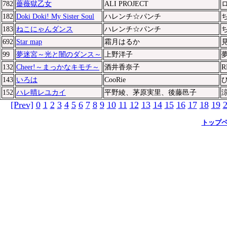
782
薔薇獄乙女
ALI PROJECT
182
Doki Doki! My Sister Soul
ハレンチ☆パンチ
ち
183
ねこにゃんダンス
ハレンチ☆パンチ
ち
692
Star map
霜月はるか
99
夢迷宮～光と闇のダンス～
上野洋子
132
Cheer!～まっかなキモチ～
酒井香奈子
R
143
いろは
CooRie
152
ハレ晴レユカイ
平野綾、茅原実里、後藤邑子
[Prev]
0
1
2
3
4
5
6
7
8
9
10
11
12
13
14
15
16
17
18
19
トップ